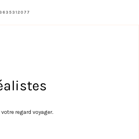
33635312077
éalistes
 votre regard voyager.