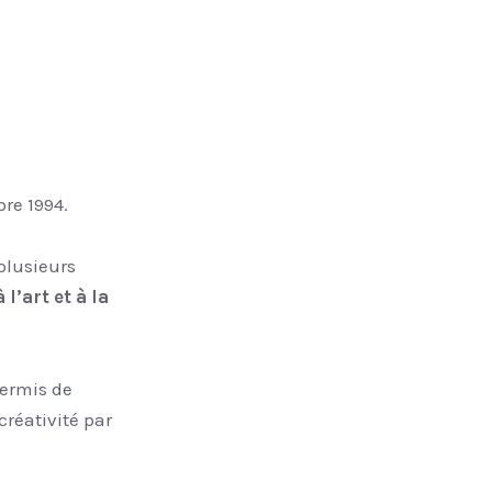
750 €
bre 1994.
plusieurs
l’art et à la
permis de
réativité par