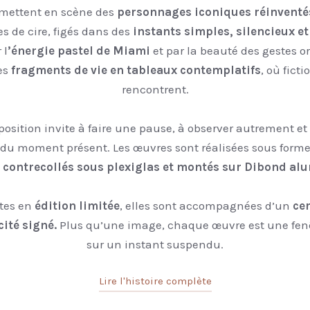
mettent en scène des
personnages iconiques réinventé
s de cire, figés dans des
instants simples, silencieux et
 l
’énergie pastel de Miami
et par la beauté des gestes or
es
fragments de vie en tableaux contemplatifs
, où ficti
rencontrent.
sition invite à faire une pause, à observer autrement et 
e du moment présent. Les œuvres sont réalisées sous form
t contrecollés sous plexiglas et montés sur Dibond a
tes en
édition limitée
, elles sont accompagnées d’un
cer
ité signé.
Plus qu’une image, chaque œuvre est une fenê
sur un instant suspendu.
Lire l'histoire complète