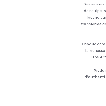
Ses œuvres 
de sculpture
Inspiré par
transforme d
Chaque compo
la richess
Fine Ar
Produi
d’authentic