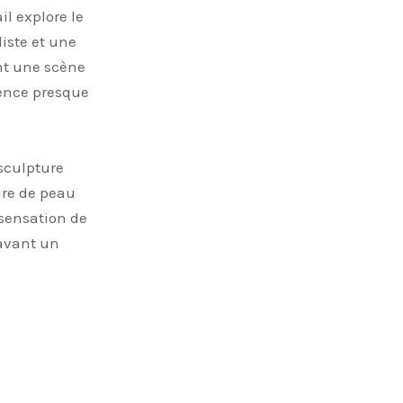
l explore le
iste et une
ent une scène
sence presque
sculpture
ure de peau
 sensation de
 avant un