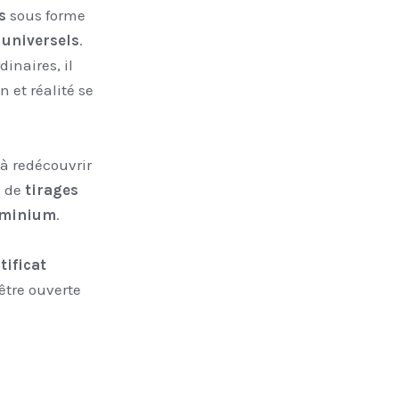
s
sous forme
 universels
.
dinaires, il
on et réalité se
à redécouvrir
e de
tirages
luminium
.
tificat
tre ouverte