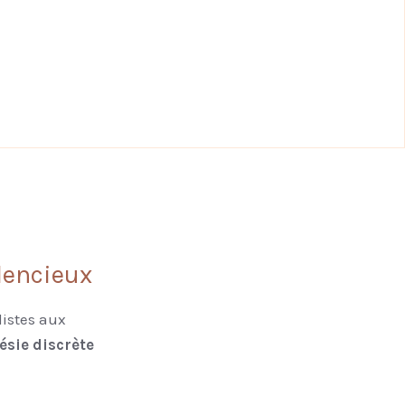
ilencieux
listes aux
ésie discrète