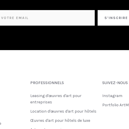
PROFESSIONNELS
SUIVEZ-NOUS
l
Leasing d'œuvres d'art pour
Instagram
entreprises
Portfolio ArtM
Location d'œuvres d'art pour hôtels
Œuvres d'art pour hôtels de luxe
e