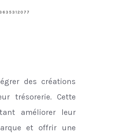
33635312077
tégrer des créations
r trésorerie. Cette
tant améliorer leur
arque et offrir une