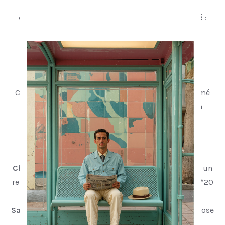
tirage. Le
plexiglas apporte la lumière
, le
papier
conserve la matière
, le
Dibond assure la stabilité
:
c’est un équilibre exigeant entre esthétique et
robustesse.
Certificat
Certificat d’authenticité
signé et numéroté
, imprimé
sur
papier Museum Etching Hahnemühle 350g
à
texture marquée.
Options de fixation
Châssis rentrant :
invisible une fois accroché, pour un
rendu flottant mural. Visserie non fournie. Taille : 44*20
mm
Sans fixations
: Pour encadrement sur mesure ou pose
libre.