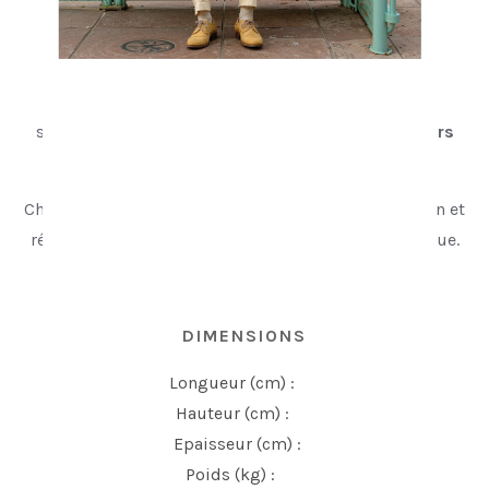
Livraison
Chaque œuvre est produite à la demande puis
soigneusement emballée.
Délai estimé : 8 à 14 jours
ouvrés
, selon votre localisation.
Chaque tirage fige un instant silencieux, entre fiction et
réalité, dans une palette pastel et cinématographique.
DIMENSIONS
Longueur (cm) :
30
Hauteur (cm) :
44
Epaisseur (cm) :
5
Poids (kg) :
0.3