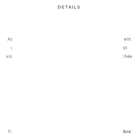
DETAILS
Still #010
Assis sur un banc d’arrêt de bus, ce quarantenaire tient
un journal plié sur ses genoux. Aucun véhicule n’est
visible. La scène reste volontairement statique, détachée
de toute notion de durée.
Éditions
Fabrication limitée à 150 exemplaires.
Impression à la demande, réalisée en France.
Support
Tirage
jet d’encre pigmentaire
sur papier
Platine Fibre